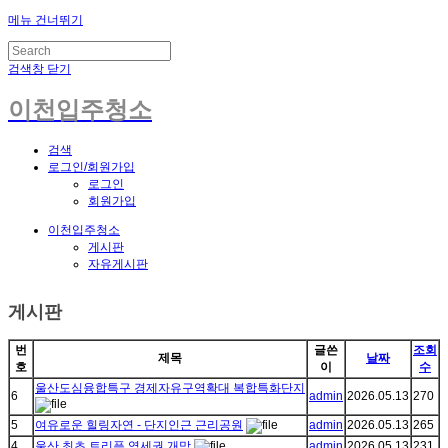
메뉴 건너뛰기
검색창 닫기
이천입주청소
검색
로그인/회원가입
로그인
회원가입
이천입주청소
게시판
자유게시판
게시판
번
글쓴
조회
제목
날짜
호
이
수
울산도심융합특구 경제자유구역확대 복합특화단지
6
admin
2026.05.13
270
5
여유로운 힐링자연 - 단지인근 근리공원
admin
2026.05.13
265
4
울산 최초 트리픅 역세권 개막
admin
2026.05.13
231