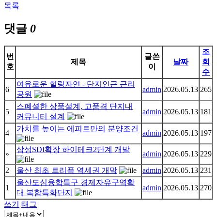
목록
댓글
0
조
번
글쓴
제목
날짜
회
호
이
수
여유로운 힐링자연 - 단지인근 근리
6
admin
2026.05.13
265
공원
스폐셜한 상품설계, 고품격 단지내
5
admin
2026.05.13
181
커뮤니티 설계
가치를 높이는 에피트만의 분양조건
4
admin
2026.05.13
197
삼성SDI확장 하이테크2단계 개발
»
admin
2026.05.13
229
2
울산 최초 트리픅 역세권 개막
admin
2026.05.13
231
울산도심융합특구 경제자유구역확
1
admin
2026.05.13
270
대 복합특화단지
쓰기
태그